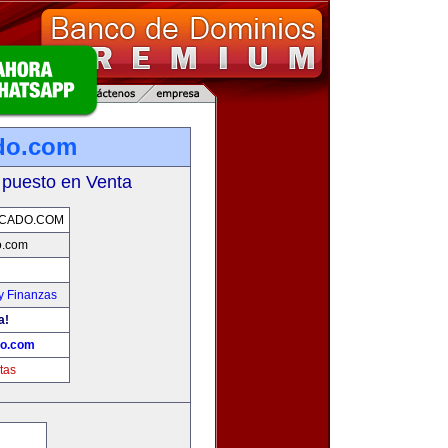
do.com
 puesto en Venta
RCADO.COM
o.com
y Finanzas
a!
do.com
tas