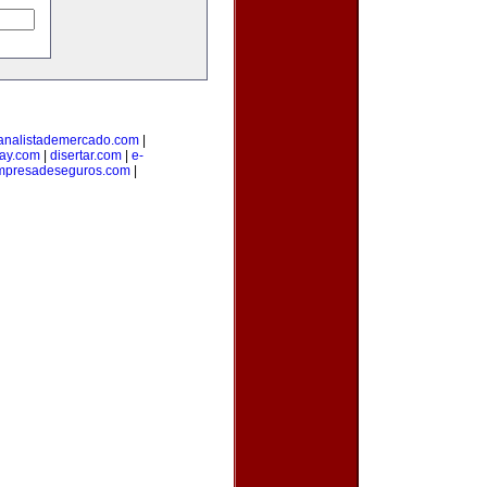
analistademercado.com
|
ay.com
|
disertar.com
|
e-
mpresadeseguros.com
|