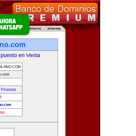
ano.com
 puesto en Venta
OLANO.COM
o.com
 Finanzas
!
no.com
tas