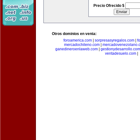
Precio Ofrecido $
Otros dominios en venta:
foroamerica.com
|
sorpresasyregalos.com
|
f
mercadochileno.com
|
mercadovenezolano.
ganedineroenlaweb.com
|
gestionydesarrollo.co
ventadesuelo.com
|