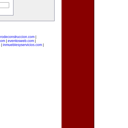
orodeconstruccion.com
|
com
|
eventosweb.com
|
m
|
inmueblesyservicios.com
|