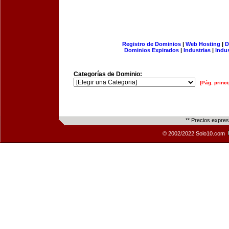
Registro de Dominios
|
Web Hosting
|
D
Dominios Expirados
|
Industrias
|
Indu
Categorías de Dominio:
[Pág. princi
** Precios expre
© 2002/2022 Solo10.com