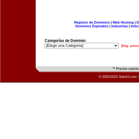
Registro de Dominios
|
Web Hosting
|
D
Dominios Expirados
|
Industrias
|
Indu
Categorías de Dominio:
[Pág. princi
** Precios expre
© 2002/2022 Solo10.com