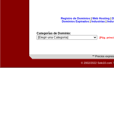
Registro de Dominios
|
Web Hosting
|
D
Dominios Expirados
|
Industrias
|
Indu
Categorías de Dominio:
[Pág. princi
** Precios expre
© 2002/2022 Solo10.com