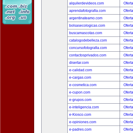
alquilerdevideos.com
Ofert
aprendafotografia.com
Ofert
argentinateamo.com
Ofert
bolsasecologicas.com
Ofert
buscamascotas.com
Ofert
catalogodebelleza.com
Ofert
concursofotografia.com
Ofert
contactosprivados.com
Ofert
disertar.com
Ofert
e-calidad.com
Ofert
e-cargas.com
Ofert
e-cosmetica.com
Ofert
e-cupon.com
Ofert
e-grupos.com
Ofert
e-inteligencia.com
Ofert
e-Kiosco.com
Ofert
e-opiniones.com
Ofert
e-padres.com
Ofert