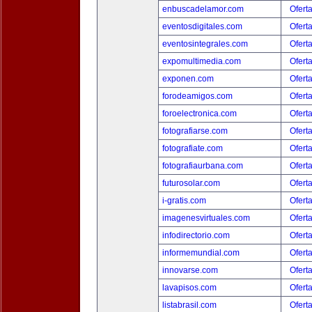
enbuscadelamor.com
Ofert
eventosdigitales.com
Ofert
eventosintegrales.com
Ofert
expomultimedia.com
Ofert
exponen.com
Ofert
forodeamigos.com
Ofert
foroelectronica.com
Ofert
fotografiarse.com
Ofert
fotografiate.com
Ofert
fotografiaurbana.com
Ofert
futurosolar.com
Ofert
i-gratis.com
Ofert
imagenesvirtuales.com
Ofert
infodirectorio.com
Ofert
informemundial.com
Ofert
innovarse.com
Ofert
lavapisos.com
Ofert
listabrasil.com
Ofert