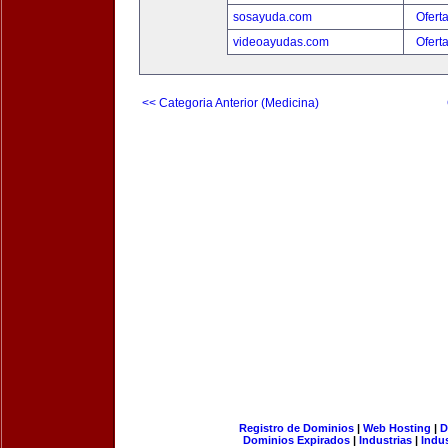
sosayuda.com
Ofert
videoayudas.com
Ofert
<< Categoria Anterior (Medicina)
Registro de Dominios
|
Web Hosting
|
D
Dominios Expirados
|
Industrias
|
Indu