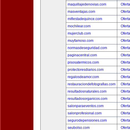
maquillajedenovias.com
Ofert
masventajas.com
Ofert
mifiestadequince.com
Ofert
mochilear.com
Ofert
mujerclub.com
Ofert
muyfamoso.com
Ofert
normasdeseguridad.com
Ofert
paginacentral.com
Ofert
pisosatermicos.com
Ofert
protectoresdiarios.com
Ofert
regalosdeamor.com
Ofert
restauraciondefotografias.com
Ofert
resultadosnaturales.com
Ofert
resultadosorganicos.com
Ofert
salonparaeventos.com
Ofert
salonprofesional.com
Ofert
segurodepensiones.com
Ofert
seubolso.com
Ofert